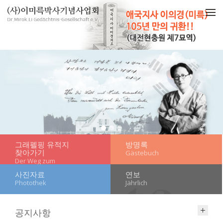
메뉴 건너뛰기
그래펠핑 유적지
방명록
찾아가기
Gästebuch
Der Weg zum
Mausoleum
사진자료
연보
Photothek
Jährlich
공지사항